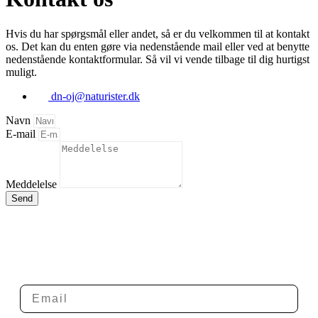
Hvis du har spørgsmål eller andet, så er du velkommen til at kontakt
os. Det kan du enten gøre via nedenstående mail eller ved at benytte
nedenstående kontaktformular. Så vil vi vende tilbage til dig hurtigst
muligt.
dn-oj@naturister.dk
Navn
E-mail
Meddelelse
Send
Tilmelding til nyhedsbrev
Modtag Danske Naturister Østjyllands nyhedsbrev med nyt
om arrangementer mv.