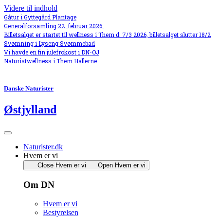
Videre til indhold
Gåtur i Gyttegård Plantage
Generalforsamling 22. februar 2026.
Billetsalget er startet til wellness i Them d. 7/3 2026, billetsalget slutter 18/2
Svømning i Lyseng Svømmebad
Vi havde en fin julefrokost i DN-OJ
Naturistwellness i Them Hallerne
Danske Naturister
Østjylland
Naturister.dk
Hvem er vi
Close Hvem er vi
Open Hvem er vi
Om DN
Hvem er vi
Bestyrelsen