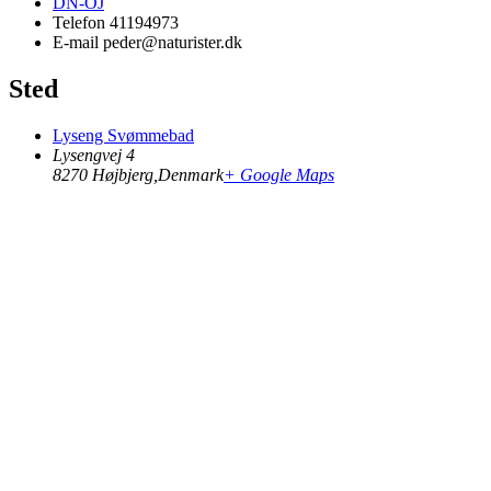
DN-OJ
Telefon
41194973
E-mail
peder@naturister.dk
Sted
Lyseng Svømmebad
Lysengvej 4
8270 Højbjerg
,
Denmark
+ Google Maps