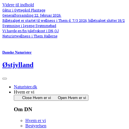
Videre til indhold
Gåtur i Gyttegård Plantage
Generalforsamling 22. februar 2026.
Billetsalget er startet til wellness i Them d. 7/3 2026, billetsalget slutter 18/2
Svømning i Lyseng Svømmebad
Vi havde en fin julefrokost i DN-OJ
Naturistwellness i Them Hallerne
Danske Naturister
Østjylland
Naturister.dk
Hvem er vi
Close Hvem er vi
Open Hvem er vi
Om DN
Hvem er vi
Bestyrelsen