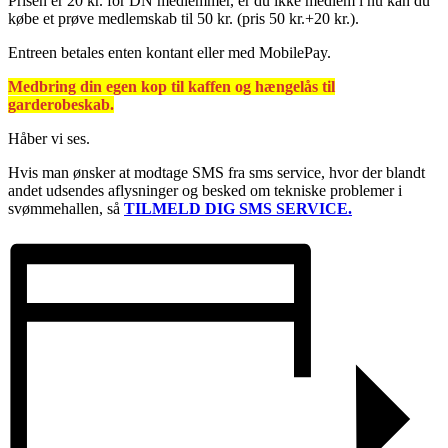
Prisen er 20 kr. for DN medlemmer, er du ikke medlem i nu kan du
købe et prøve medlemskab til 50 kr. (pris 50 kr.+20 kr.).
Entreen betales enten kontant eller med MobilePay.
Medbring din egen kop til kaffen og hængelås til
garderobeskab.
Håber vi ses.
Hvis man ønsker at modtage SMS fra sms service, hvor der blandt
andet udsendes aflysninger og besked om tekniske problemer i
svømmehallen, så
TILMELD DIG SMS SERVICE.