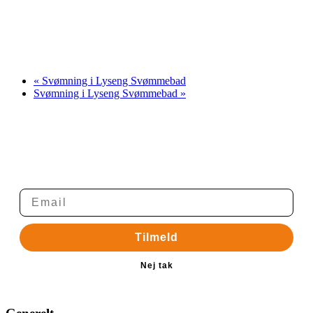
«
Svømning i Lyseng Svømmebad
Svømning i Lyseng Svømmebad
»
Tilmelding til nyhedsbrev
Modtag Danske Naturister Østjyllands nyhedsbrev med nyt
om arrangementer mv.
Tilmeld
Nej tak