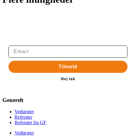
Tilmelding til nyhedsbrev
Modtag Danske Naturister Østjyllands nyhedsbrev med nyt
om arrangementer mv.
Tilmeld
Nej tak
Generelt
Vedtægter
Referater
Referater fra GF
Vedtægter