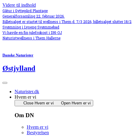
Videre til indhold
Gåtur i Gyttegård Plantage
Generalforsamling 22. februar 2026.
Billetsalget er startet til wellness i Them d. 7/3 2026, billetsalget slutter 18/2
Svømning i Lyseng Svømmebad
Vi havde en fin julefrokost i DN-OJ
Naturistwellness i Them Hallerne
Danske Naturister
Østjylland
Naturister.dk
Hvem er vi
Close Hvem er vi
Open Hvem er vi
Om DN
Hvem er vi
Bestyrelsen