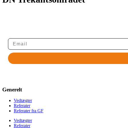
Tilmelding til nyhedsbrev
Modtag Danske Naturister Østjyllands nyhedsbrev med nyt om ar
Generelt
Vedtægter
Referater
Referater fra GF
Vedtægter
Referater