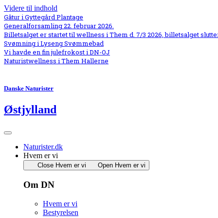
Videre til indhold
Gåtur i Gyttegård Plantage
Generalforsamling 22. februar 2026.
Billetsalget er startet til wellness i Them d. 7/3 2026, billetsalget slutte
Svømning i Lyseng Svømmebad
Vi havde en fin julefrokost i DN-OJ
Naturistwellness i Them Hallerne
Danske Naturister
Østjylland
Naturister.dk
Hvem er vi
Close Hvem er vi
Open Hvem er vi
Om DN
Hvem er vi
Bestyrelsen