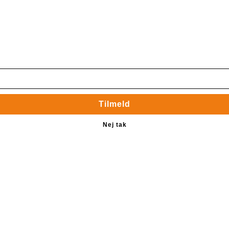
rangementer mv.
Tilmeld
Nej tak